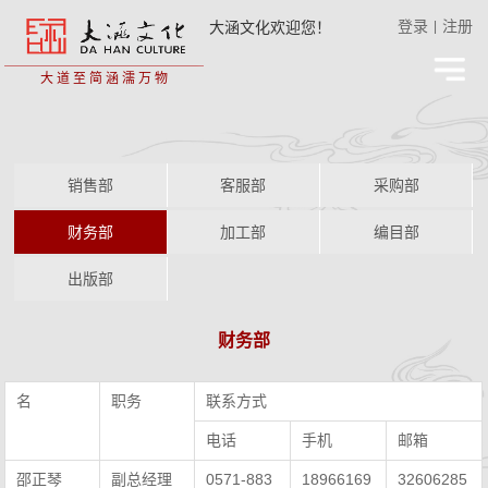
登录
注册
大涵文化欢迎您！
|
大 道 至 简
涵 濡 万 物
销售部
客服部
采购部
财务部
加工部
编目部
出版部
财务部
名
职务
联系方式
电话
手机
邮箱
邵正琴
副总经理
0571-883
18966169
32606285