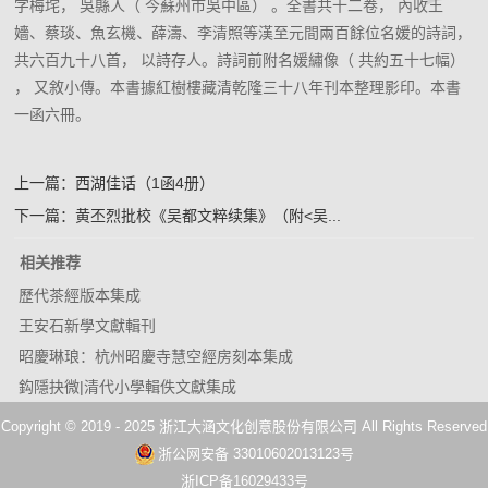
字梅垞， 吳縣人（ 今蘇州市吳中區） 。全書共十二卷， 內收王
嬙、蔡琰、魚玄機、薛濤、李清照等漢至元間兩百餘位名媛的詩詞，
共六百九十八首， 以詩存人。詩詞前附名媛繡像（ 共約五十七幅）
， 又敘小傳。本書據紅樹樓藏清乾隆三十八年刊本整理影印。本書
一函六冊。
上一篇：
西湖佳话（1函4册）
下一篇：
黄丕烈批校《吴都文粹续集》（附<吴...
相关推荐
歷代茶經版本集成
王安石新學文獻輯刊
昭慶琳琅：杭州昭慶寺慧空經房刻本集成
鈎隱抉微|清代小學輯佚文獻集成
中國大運河歷史文獻集成•三編（16開精裝 全40...
Copyright © 2019 - 2025 浙江大涵文化创意股份有限公司 All Rights Reserved
两浙方志经籍艺文资料汇编（16开精装 全28册）
浙公网安备 33010602013123号
两浙家谱文献集成•初编（16开精装 全60册）
浙ICP备16029433号