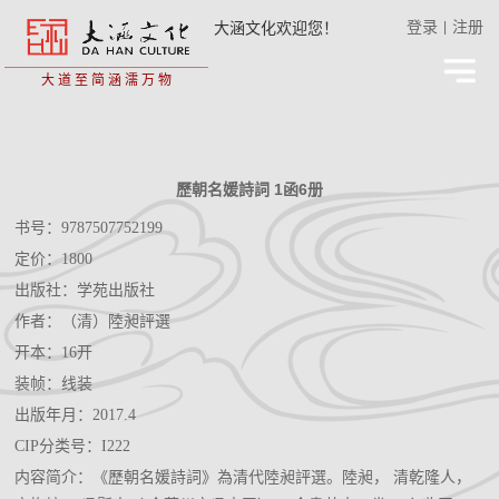
登录
注册
大涵文化欢迎您！
|
大 道 至 简
涵 濡 万 物
歷朝名媛詩詞 1函6册
书号：9787507752199
定价：1800
出版社：学苑出版社
作者：（清）陸昶評選
开本：16开
装帧：线装
出版年月：2017.4
CIP分类号：I222
内容简介：《歷朝名媛詩詞》為清代陸昶評選。陸昶， 清乾隆人，